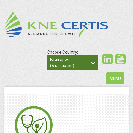
Choose Country:
България
(Български)
Toggle
MENU
navigation