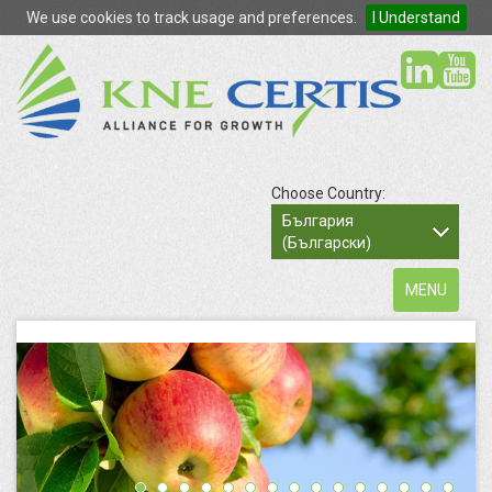
We use cookies to track usage and preferences.
I Understand
so
Choose Country:
България
(Български)
Toggle
MENU
navigation